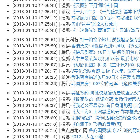
(2013-01-10 17:26:43) | 搜狐
·
《云图》下月“飘”进中国
(2013-01-10 17:26:41) | 新浪
·
《一九四二》《王的盛宴》基本下
(2013-01-10 17:26:12) | 搜狐
·
韩寒厕所门超《色戒》 韩寒被封现
(2013-01-10 17:25:41) | 搜狐
·
房山“盲井”案 2人获死刑
(2013-01-10 17:25:43) | 搜狐
·
《二次曝光》营销范式：导演+演员
(2013-01-10 17:25:51) | 和讯科技
·
打一炮换个地儿 逆战坦克战专
(2013-01-10 17:25:59) | 网易
·
香港票房:《低俗喜剧》蝉联 《喜爱
(2013-01-10 17:26:02) | 腾讯
·
《快乐到家》18日上映 傅华阳禁
(2013-01-10 17:26:04) | 搜狐
·
大学生最爱黄晓明和赵薇 最爱电影“白
(2013-01-10 17:26:07) | 腾讯
·
《幻影追凶》将映 《生化危机5》
(2013-01-10 17:26:17) | 搜狐
·
V字仇杀队真威武 隔了六年，又在
(2013-01-10 17:26:25) | 新浪
·
香港票房综述(8月30日):《喜爱夜
(2013-01-10 17:26:28) | 腾讯
·
韩国票房：007空降冠军 《危险关
(2013-01-10 17:26:31) | 网易
·
吴征签约“蜘蛛侠及复仇者联盟之父”
(2013-01-10 17:26:34) | 搜狐
·
《敢死队2》低调夺冠 市场低迷帮
(2013-01-10 17:26:37) | 腾讯
·
《我老公不靠谱》首日香港称冠 主
(2013-01-10 17:25:08) | 新浪
·
《大上海》上演黑道风云 郑亦桐变
(2013-01-10 17:25:29) | 搜狐
·
无惧“寒战” 斯柯达昊锐演绎全能冠
(2013-01-10 17:25:18) | 搜狐
·
《血滴子》飞扬的青春(图)
(2013-01-10 17:25:15) | 焦点房地产网
·
鲁商国奥城《少年派的奇
(2013-01-10 17:25:11) | 网易
·
2012，人在囧途