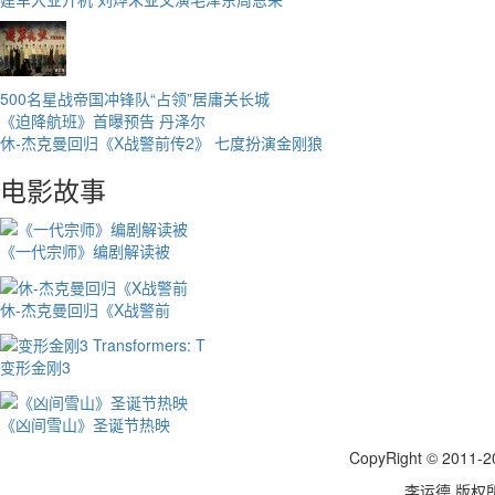
500名星战帝国冲锋队“占领”居庸关长城
《迫降航班》首曝预告 丹泽尔
休-杰克曼回归《X战警前传2》 七度扮演金刚狼
电影故事
《一代宗师》编剧解读被
休-杰克曼回归《X战警前
变形金刚3
《凶间雪山》圣诞节热映
CopyRight © 2011-2
李运德 版权所有