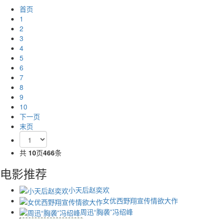
首页
1
2
3
4
5
6
7
8
9
10
下一页
末页
共
10
页
466
条
电影推荐
小天后赵奕欢
女优西野翔宣传情欲大作
周迅“胸袭”冯绍峰