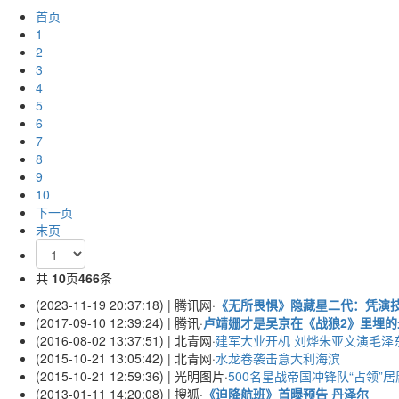
首页
1
2
3
4
5
6
7
8
9
10
下一页
末页
共
10
页
466
条
(2023-11-19 20:37:18) | 腾讯网
·
《无所畏惧》隐藏星二代：凭演
(2017-09-10 12:39:24) | 腾讯
·
卢靖姗才是吴京在《战狼2》里埋的
(2016-08-02 13:37:51) | 北青网
·
建军大业开机 刘烨朱亚文演毛泽
(2015-10-21 13:05:42) | 北青网
·
水龙卷袭击意大利海滨
(2015-10-21 12:59:36) | 光明图片
·
500名星战帝国冲锋队“占领”
(2013-01-11 14:20:08) | 搜狐
·
《迫降航班》首曝预告 丹泽尔