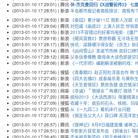
(2013-01-10 17:29:01) | 腾讯
·
休-杰克曼回归《X战警前传2》 七
(2013-01-10 17:28:51) | 新浪
·
半岛都市报记者南极探访：南极有
(2013-01-10 17:28:53) | 新浪
·
《泰囧》累计破11亿 观影人次超
(2013-01-10 17:29:04) | 腾讯
·
刘恺威《画皮2》上演人妖恋 世俗
(2013-01-10 17:29:15) | 新浪
·
2013不容错过的好莱坞电影-《僵
(2013-01-10 17:29:19) | 新浪
·
《飓风营救2》票房称霸 无冷场无
(2013-01-10 17:28:17) | 腾讯
·
快讯：梁静爆冷得女配 《杀生》斩
(2013-01-10 17:28:14) | 腾讯
·
《凶间雪山》圣诞节热映 良好口碑
(2013-01-10 17:28:12) | 网易
·
父亲信奉佛教 跟母亲大谈色即是空
(2013-01-10 17:28:06) | 新浪
·
《一代宗师》编剧解读被删的戏：
(2013-01-10 17:27:56) | 搜狐
·
《青春期2》赵正阳杜淳首合作 称“
(2013-01-10 17:27:45) | 新浪
·
《四大名捕2》成泰燊杀青 与黄秋
(2013-01-10 17:26:59) | 腾讯
·
《天生爱情狂》票房告捷 虐恋情深
(2013-01-10 17:27:33) | 网易
·
《非诚》＂恨嫁女＂再爆灯 骆琦＂
(2013-01-10 17:27:20) | 网易
·
缤纷2013 《大话西游3》限量精
(2013-01-10 17:27:09) | 搜狐
·
收藏十年：疯狂的石头、核桃、玛
(2013-01-10 17:27:07) | 搜狐
·
从《一九四二》看机床行业问题
(2013-01-10 17:27:03) | 腾讯
·
《搞定岳父大人》获口碑 苏茂洋变
(2013-01-10 17:26:57) | 腾讯
·
《搜神记》8月8日福建首播 诸神
(2013-01-10 17:26:51) | 新浪
·
华影影片获奖发布会 《铜雀台》等
(2013-01-10 17:26:45) | 网易
·
杰米福克斯签约《超凡蜘蛛侠2》 