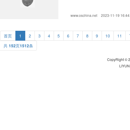
www.oschina.net
2023-11-19 16:44
首页
1
2
3
4
5
6
7
8
9
10
11
共
152
页
1512
条
CopyRight © 2
LIYU